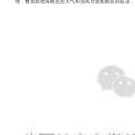
增，叠加
巽他海峡
恶劣天气和强风导致船舶装卸延误，