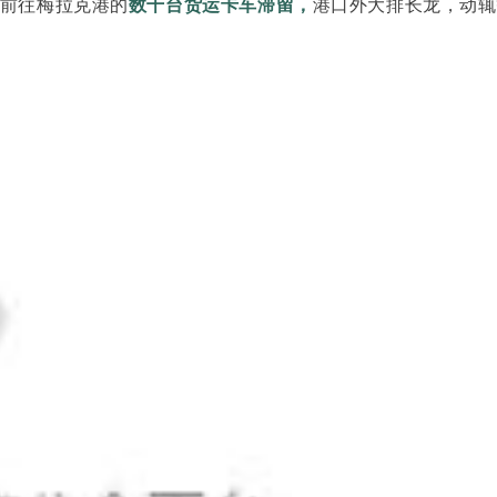
前往梅拉克港的
数千台货运卡车滞留，
港口外大排长龙，动辄